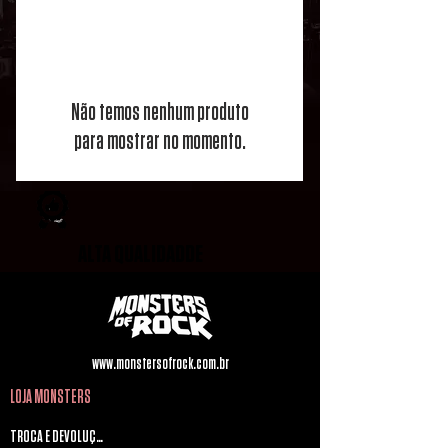
PAGUE EM ATÉ 12X
Não temos nenhum produto
ENTREGA RÁPIDA
para mostrar no momento.
ALTA QUALIDADDE
www.monstersofrock.com.br
LOJA MONSTERS
TROCA E DEVOLUÇÃO