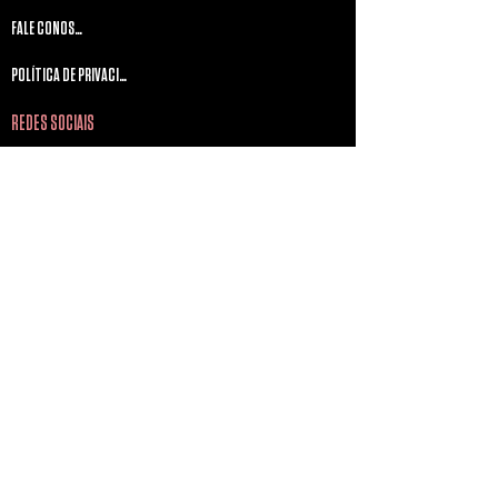
FALE CONOSCO
POLÍTICA DE PRIVACIDADE
REDES SOCIAIS
Instagram
Twitter
Facebook
YouTube
SITE DESENVOLVIDO E OPERADO POR
aa
Copyright © 2024 Mercury Concerts - Todos os direitos
reservados -
www.lojamonsters.com.br